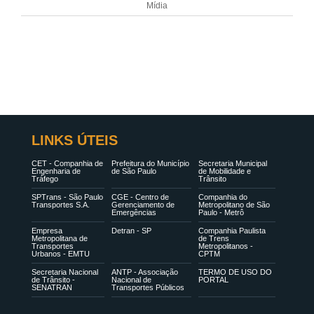
Mídia
LINKS ÚTEIS
CET - Companhia de
Prefeitura do Município
Secretaria Municipal
Engenharia de
de São Paulo
de Mobilidade e
Tráfego
Trânsito
SPTrans - São Paulo
CGE - Centro de
Companhia do
Transportes S.A.
Gerenciamento de
Metropolitano de São
Emergências
Paulo - Metrô
Empresa
Detran - SP
Companhia Paulista
Metropolitana de
de Trens
Transportes
Metropolitanos -
Urbanos - EMTU
CPTM
Secretaria Nacional
ANTP - Associação
TERMO DE USO DO
de Trânsito -
Nacional de
PORTAL
SENATRAN
Transportes Públicos