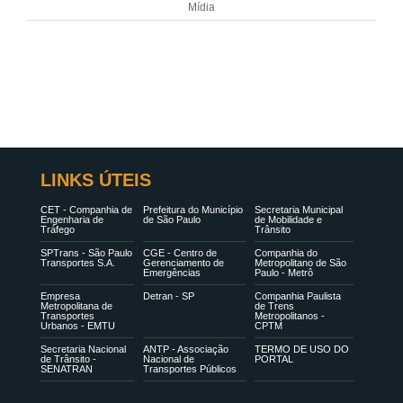
Mídia
LINKS ÚTEIS
CET - Companhia de
Prefeitura do Município
Secretaria Municipal
Engenharia de
de São Paulo
de Mobilidade e
Tráfego
Trânsito
SPTrans - São Paulo
CGE - Centro de
Companhia do
Transportes S.A.
Gerenciamento de
Metropolitano de São
Emergências
Paulo - Metrô
Empresa
Detran - SP
Companhia Paulista
Metropolitana de
de Trens
Transportes
Metropolitanos -
Urbanos - EMTU
CPTM
Secretaria Nacional
ANTP - Associação
TERMO DE USO DO
de Trânsito -
Nacional de
PORTAL
SENATRAN
Transportes Públicos